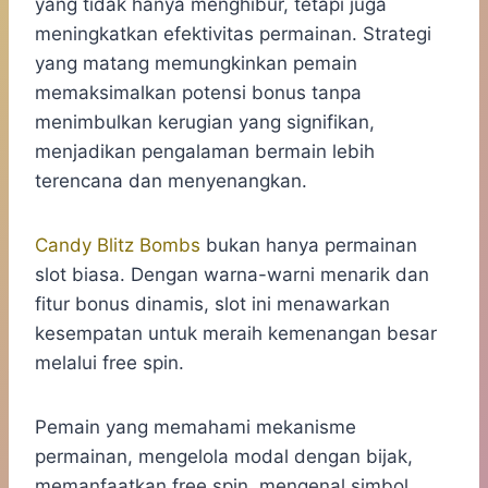
yang tidak hanya menghibur, tetapi juga
meningkatkan efektivitas permainan. Strategi
yang matang memungkinkan pemain
memaksimalkan potensi bonus tanpa
menimbulkan kerugian yang signifikan,
menjadikan pengalaman bermain lebih
terencana dan menyenangkan.
Candy Blitz Bombs
bukan hanya permainan
slot biasa. Dengan warna-warni menarik dan
fitur bonus dinamis, slot ini menawarkan
kesempatan untuk meraih kemenangan besar
melalui free spin.
Pemain yang memahami mekanisme
permainan, mengelola modal dengan bijak,
memanfaatkan free spin, mengenal simbol