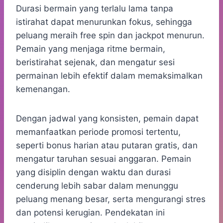
Durasi bermain yang terlalu lama tanpa
istirahat dapat menurunkan fokus, sehingga
peluang meraih free spin dan jackpot menurun.
Pemain yang menjaga ritme bermain,
beristirahat sejenak, dan mengatur sesi
permainan lebih efektif dalam memaksimalkan
kemenangan.
Dengan jadwal yang konsisten, pemain dapat
memanfaatkan periode promosi tertentu,
seperti bonus harian atau putaran gratis, dan
mengatur taruhan sesuai anggaran. Pemain
yang disiplin dengan waktu dan durasi
cenderung lebih sabar dalam menunggu
peluang menang besar, serta mengurangi stres
dan potensi kerugian. Pendekatan ini