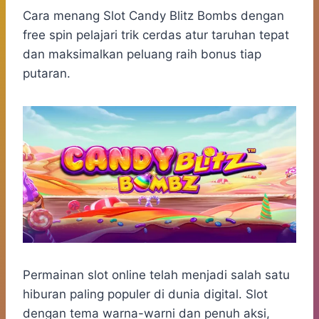
a
c
s
l
y
n
Cara menang Slot Candy Blitz Bombs dengan
t
e
s
e
p
e
free spin pelajari trik cerdas atur taruhan tepat
s
b
e
g
e
dan maksimalkan peluang raih bonus tiap
A
o
n
r
putaran.
p
o
g
a
p
k
e
m
r
Permainan slot online telah menjadi salah satu
hiburan paling populer di dunia digital. Slot
dengan tema warna-warni dan penuh aksi,