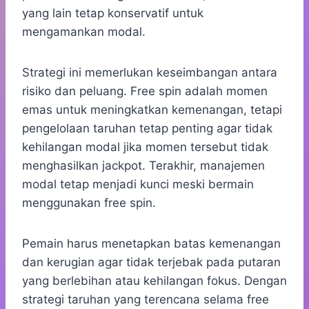
yang lain tetap konservatif untuk
mengamankan modal.
Strategi ini memerlukan keseimbangan antara
risiko dan peluang. Free spin adalah momen
emas untuk meningkatkan kemenangan, tetapi
pengelolaan taruhan tetap penting agar tidak
kehilangan modal jika momen tersebut tidak
menghasilkan jackpot. Terakhir, manajemen
modal tetap menjadi kunci meski bermain
menggunakan free spin.
Pemain harus menetapkan batas kemenangan
dan kerugian agar tidak terjebak pada putaran
yang berlebihan atau kehilangan fokus. Dengan
strategi taruhan yang terencana selama free