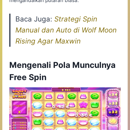
mengandalkan putaran biasa.
Baca Juga:
Strategi Spin
Manual dan Auto di Wolf Moon
Rising Agar Maxwin
Mengenali Pola Munculnya
Free Spin