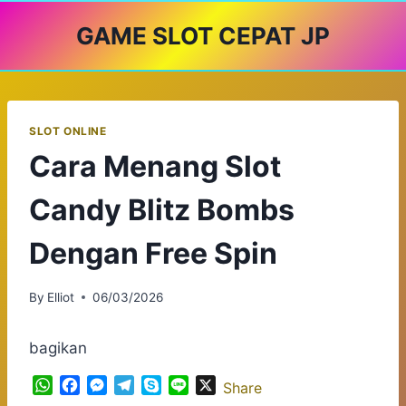
Skip
GAME SLOT CEPAT JP
to
content
SLOT ONLINE
Cara Menang Slot
Candy Blitz Bombs
Dengan Free Spin
By
Elliot
06/03/2026
bagikan
W
F
M
T
S
L
X
Share
h
a
e
e
k
i