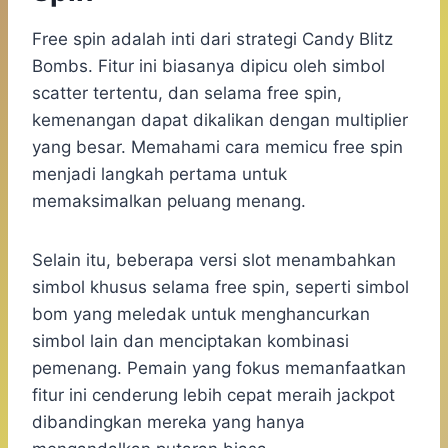
Free spin adalah inti dari strategi Candy Blitz
Bombs. Fitur ini biasanya dipicu oleh simbol
scatter tertentu, dan selama free spin,
kemenangan dapat dikalikan dengan multiplier
yang besar. Memahami cara memicu free spin
menjadi langkah pertama untuk
memaksimalkan peluang menang.
Selain itu, beberapa versi slot menambahkan
simbol khusus selama free spin, seperti simbol
bom yang meledak untuk menghancurkan
simbol lain dan menciptakan kombinasi
pemenang. Pemain yang fokus memanfaatkan
fitur ini cenderung lebih cepat meraih jackpot
dibandingkan mereka yang hanya