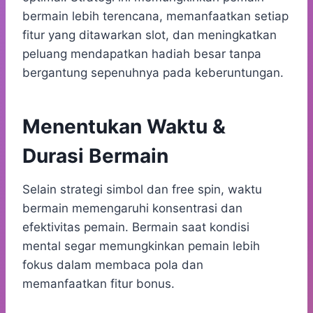
bermain lebih terencana, memanfaatkan setiap
fitur yang ditawarkan slot, dan meningkatkan
peluang mendapatkan hadiah besar tanpa
bergantung sepenuhnya pada keberuntungan.
Menentukan Waktu &
Durasi Bermain
Selain strategi simbol dan free spin, waktu
bermain memengaruhi konsentrasi dan
efektivitas pemain. Bermain saat kondisi
mental segar memungkinkan pemain lebih
fokus dalam membaca pola dan
memanfaatkan fitur bonus.