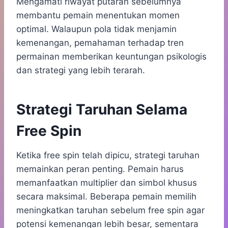
Mengamati riwayat putaran sebelumnya
membantu pemain menentukan momen
optimal. Walaupun pola tidak menjamin
kemenangan, pemahaman terhadap tren
permainan memberikan keuntungan psikologis
dan strategi yang lebih terarah.
Strategi Taruhan Selama
Free Spin
Ketika free spin telah dipicu, strategi taruhan
memainkan peran penting. Pemain harus
memanfaatkan multiplier dan simbol khusus
secara maksimal. Beberapa pemain memilih
meningkatkan taruhan sebelum free spin agar
potensi kemenangan lebih besar, sementara