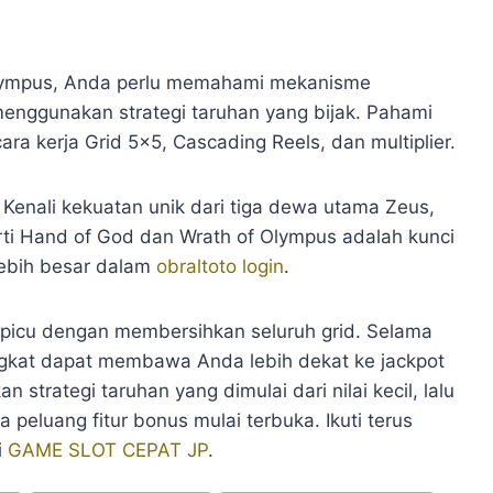
 Olympus, Anda perlu memahami mekanisme
enggunakan strategi taruhan yang bijak. Pahami
ara kerja Grid 5×5, Cascading Reels, dan multiplier.
enali kekuatan unik dari tiga dewa utama Zeus,
erti Hand of God dan Wrath of Olympus adalah kunci
ebih besar dalam
obraltoto login
.
dipicu dengan membersihkan seluruh grid. Selama
ningkat dapat membawa Anda lebih dekat ke jackpot
trategi taruhan yang dimulai dari nilai kecil, lalu
peluang fitur bonus mulai terbuka. Ikuti terus
i
GAME SLOT CEPAT JP
.