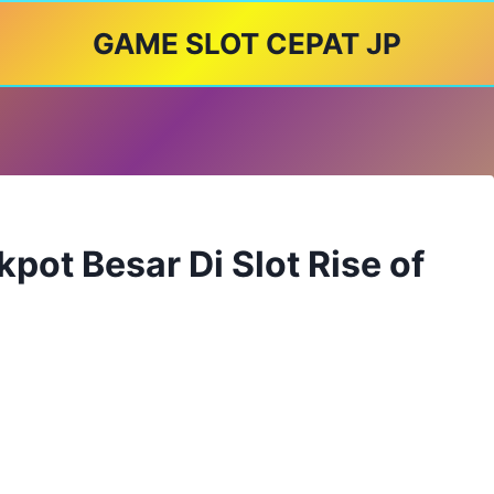
GAME SLOT CEPAT JP
ot Besar Di Slot Rise of