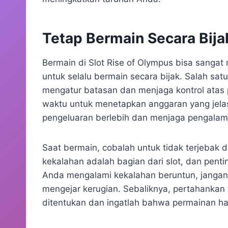
Tetap Bermain Secara Bija
Bermain di Slot Rise of Olympus bisa sangat
untuk selalu bermain secara bijak. Salah sat
mengatur batasan dan menjaga kontrol atas
waktu untuk menetapkan anggaran yang jela
pengeluaran berlebih dan menjaga pengala
Saat bermain, cobalah untuk tidak terjeba
kekalahan adalah bagian dari slot, dan pentin
Anda mengalami kekalahan beruntun, jangan
mengejar kerugian. Sebaliknya, pertahankan
ditentukan dan ingatlah bahwa permainan har