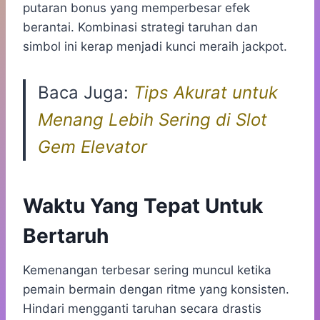
putaran bonus yang memperbesar efek
berantai. Kombinasi strategi taruhan dan
simbol ini kerap menjadi kunci meraih jackpot.
Baca Juga:
Tips Akurat untuk
Menang Lebih Sering di Slot
Gem Elevator
Waktu Yang Tepat Untuk
Bertaruh
Kemenangan terbesar sering muncul ketika
pemain bermain dengan ritme yang konsisten.
Hindari mengganti taruhan secara drastis