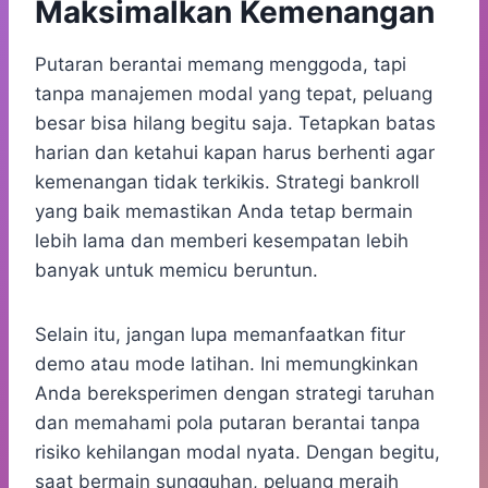
Maksimalkan Kemenangan
Putaran berantai memang menggoda, tapi
tanpa manajemen modal yang tepat, peluang
besar bisa hilang begitu saja. Tetapkan batas
harian dan ketahui kapan harus berhenti agar
kemenangan tidak terkikis. Strategi bankroll
yang baik memastikan Anda tetap bermain
lebih lama dan memberi kesempatan lebih
banyak untuk memicu beruntun.
Selain itu, jangan lupa memanfaatkan fitur
demo atau mode latihan. Ini memungkinkan
Anda bereksperimen dengan strategi taruhan
dan memahami pola putaran berantai tanpa
risiko kehilangan modal nyata. Dengan begitu,
saat bermain sungguhan, peluang meraih