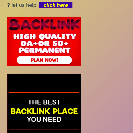
?
let us help.
click here