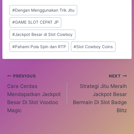
Post
#
Dengan Menggunakan Trik Jitu
Tags:
#
GAME SLOT CEPAT JP
#
Jackpot Besar di Slot Cowboy
#
Pahami Pola Spin dan RTP
#
Slot Cowboy Coins
Post
PREVIOUS
NEXT
Cara Cerdas
Strategi Jitu Meraih
navigation
Mendapatkan Jackpot
Jackpot Besar
Besar Di Slot Voodoo
Bermain Di Slot Badge
Magic
Blitz