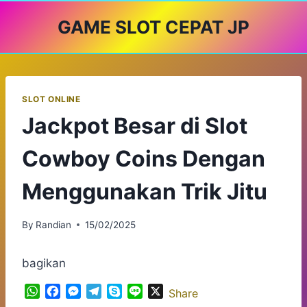
Skip
GAME SLOT CEPAT JP
to
content
SLOT ONLINE
Jackpot Besar di Slot
Cowboy Coins Dengan
Menggunakan Trik Jitu
By
Randian
15/02/2025
bagikan
W
F
M
T
S
L
X
Share
h
a
e
e
k
i