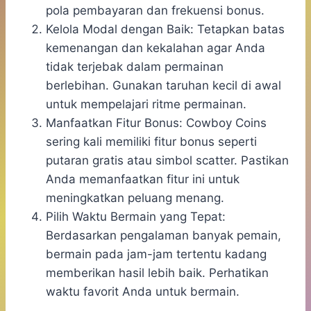
pola pembayaran dan frekuensi bonus.
Kelola Modal dengan Baik: Tetapkan batas
kemenangan dan kekalahan agar Anda
tidak terjebak dalam permainan
berlebihan. Gunakan taruhan kecil di awal
untuk mempelajari ritme permainan.
Manfaatkan Fitur Bonus: Cowboy Coins
sering kali memiliki fitur bonus seperti
putaran gratis atau simbol scatter. Pastikan
Anda memanfaatkan fitur ini untuk
meningkatkan peluang menang.
Pilih Waktu Bermain yang Tepat:
Berdasarkan pengalaman banyak pemain,
bermain pada jam-jam tertentu kadang
memberikan hasil lebih baik. Perhatikan
waktu favorit Anda untuk bermain.