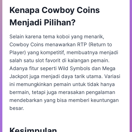
Kenapa Cowboy Coins
Menjadi Pilihan?
Selain karena tema koboi yang menarik,
Cowboy Coins menawarkan RTP (Return to
Player) yang kompetitif, membuatnya menjadi
salah satu slot favorit di kalangan pemain.
Adanya fitur seperti Wild Symbols dan Mega
Jackpot juga menjadi daya tarik utama. Variasi
ini memungkinkan pemain untuk tidak hanya
bermain, tetapi juga merasakan pengalaman
mendebarkan yang bisa memberi keuntungan
besar.
Kesimpulan