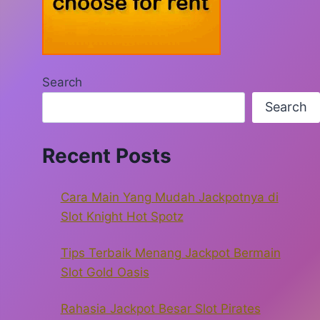
Search
Search
Recent Posts
Cara Main Yang Mudah Jackpotnya di
Slot Knight Hot Spotz
Tips Terbaik Menang Jackpot Bermain
Slot Gold Oasis
Rahasia Jackpot Besar Slot Pirates