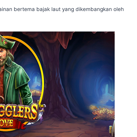
ainan bertema bajak laut yang dikembangkan oleh