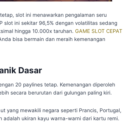
 tetap, slot ini menawarkan pengalaman seru
 slot ini sekitar 96,5% dengan volatilitas sedang
ksimal hingga 10.000x taruhan.
GAME SLOT CEPAT
Anda bisa bermain dan meraih kemenangan
anik Dasar
ngan 20 paylines tetap. Kemenangan diperoleh
ih secara berurutan dari gulungan paling kiri.
laut yang mewakili negara seperti Prancis, Portugal,
h adalah ukiran kayu warna-warni dari kartu remi.