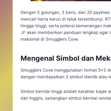
Dengan 5 gulungan, 3 baris, dan 20 paylines
mencari harta karun di teluk tersembunyi. RTP
hingga tinggi, serta potensi kemenangan ma
JP
akan memberikan panduan lengkap agar 
maksimal di Smugglers Cove.
Mengenal Simbol dan Mek
Smugglers Cove menggunakan format 5×3 de
dengan mendapatkan 3 simbol identik atau leb
Simbol bernilai tinggi adalah karakter bajak 
dan Inggris, sedangkan simbol bernilai renda