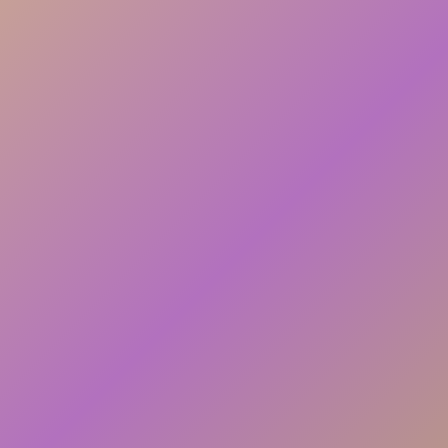
Piggy Bank Bills – Slot Online
yang Menawarkan Peluang
Emas
05/09/2024