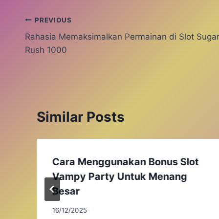
Post
PREVIOUS
Rahasia Memaksimalkan Permainan di Slot Suga
navigation
Rush 1000
Similar Posts
Cara Menggunakan Bonus Slot
Vampy Party Untuk Menang
Besar
16/12/2025