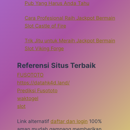
Pub Yang Harus Anda Tahu
Cara Profesional Raih Jackpot Bermain
Slot Castle of Fire
Trik Jitu untuk Meraih Jackpot Bermain
Slot Viking Forge
Referensi Situs Terbaik
FUSOTOTO
https://datahk4d.land/
Prediksi Fusototo
waktogel
slot
Link alternatif
daftar dan login
100%
aman mudah gampang memberikan