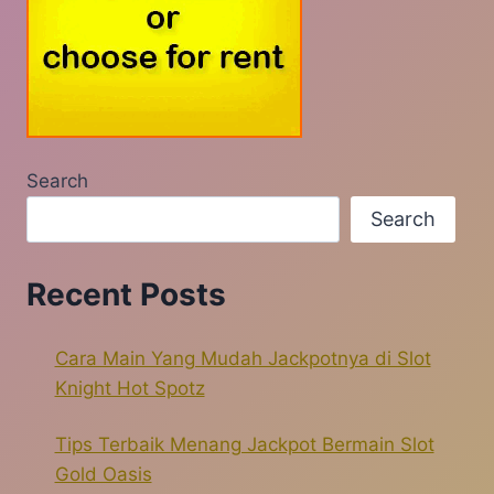
Search
Search
Recent Posts
Cara Main Yang Mudah Jackpotnya di Slot
Knight Hot Spotz
Tips Terbaik Menang Jackpot Bermain Slot
Gold Oasis