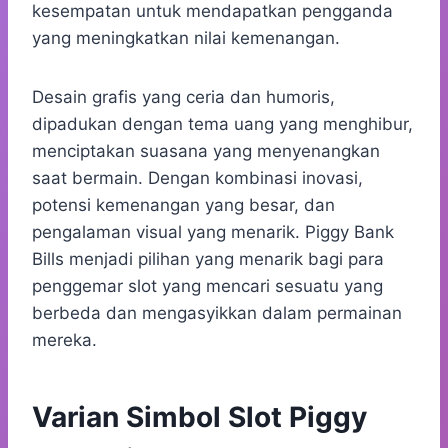
kesempatan untuk mendapatkan pengganda
yang meningkatkan nilai kemenangan.
Desain grafis yang ceria dan humoris,
dipadukan dengan tema uang yang menghibur,
menciptakan suasana yang menyenangkan
saat bermain. Dengan kombinasi inovasi,
potensi kemenangan yang besar, dan
pengalaman visual yang menarik. Piggy Bank
Bills menjadi pilihan yang menarik bagi para
penggemar slot yang mencari sesuatu yang
berbeda dan mengasyikkan dalam permainan
mereka.
Varian Simbol Slot Piggy