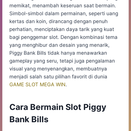
memikat, menambah keseruan saat bermain.
Simbol-simbol dalam permainan, seperti uang
kertas dan koin, dirancang dengan penuh
perhatian, menciptakan daya tarik yang kuat
bagi penggemar slot. Dengan kombinasi tema
yang menghibur dan desain yang menarik,
Piggy Bank Bills tidak hanya menawarkan
gameplay yang seru, tetapi juga pengalaman
visual yang menyenangkan, membuatnya
menjadi salah satu pilihan favorit di dunia
GAME SLOT MEGA WIN
.
Cara Bermain Slot Piggy
Bank Bills