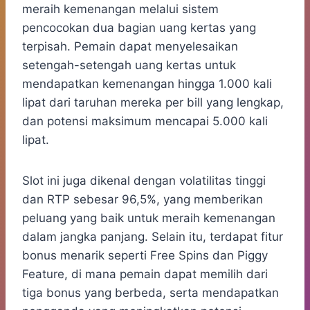
meraih kemenangan melalui sistem
pencocokan dua bagian uang kertas yang
terpisah. Pemain dapat menyelesaikan
setengah-setengah uang kertas untuk
mendapatkan kemenangan hingga 1.000 kali
lipat dari taruhan mereka per bill yang lengkap,
dan potensi maksimum mencapai 5.000 kali
lipat.
Slot ini juga dikenal dengan volatilitas tinggi
dan RTP sebesar 96,5%, yang memberikan
peluang yang baik untuk meraih kemenangan
dalam jangka panjang. Selain itu, terdapat fitur
bonus menarik seperti Free Spins dan Piggy
Feature, di mana pemain dapat memilih dari
tiga bonus yang berbeda, serta mendapatkan