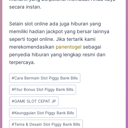
secara instan.
Selain slot online ada juga hiburan yang
memiliki hadian jackpot yang bersar lainnya
seperti togel online. Jika tertarik kami
merekomendasikan
panentogel
sebagai
penyedia hiburan yang lengkap resmi dan
terpercaya.
Post
#
Cara Bermain Slot Piggy Bank Bills
Tags:
#
Fitur Bonus Slot Piggy Bank Bills
#
GAME SLOT CEPAT JP
#
Keunggulan Slot Piggy Bank Bills
#
Tema & Desain Slot Piggy Bank Bills