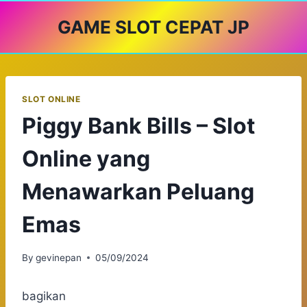
Skip
GAME SLOT CEPAT JP
to
content
SLOT ONLINE
Piggy Bank Bills – Slot
Online yang
Menawarkan Peluang
Emas
By
gevinepan
05/09/2024
bagikan