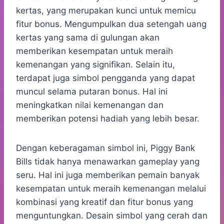
kertas, yang merupakan kunci untuk memicu
fitur bonus. Mengumpulkan dua setengah uang
kertas yang sama di gulungan akan
memberikan kesempatan untuk meraih
kemenangan yang signifikan. Selain itu,
terdapat juga simbol pengganda yang dapat
muncul selama putaran bonus. Hal ini
meningkatkan nilai kemenangan dan
memberikan potensi hadiah yang lebih besar.
Dengan keberagaman simbol ini, Piggy Bank
Bills tidak hanya menawarkan gameplay yang
seru. Hal ini juga memberikan pemain banyak
kesempatan untuk meraih kemenangan melalui
kombinasi yang kreatif dan fitur bonus yang
menguntungkan. Desain simbol yang cerah dan