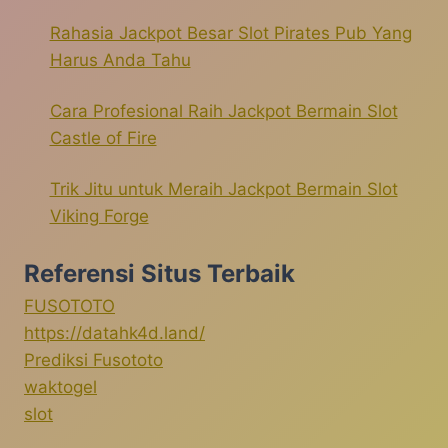
Rahasia Jackpot Besar Slot Pirates Pub Yang
Harus Anda Tahu
Cara Profesional Raih Jackpot Bermain Slot
Castle of Fire
Trik Jitu untuk Meraih Jackpot Bermain Slot
Viking Forge
Referensi Situs Terbaik
FUSOTOTO
https://datahk4d.land/
Prediksi Fusototo
waktogel
slot