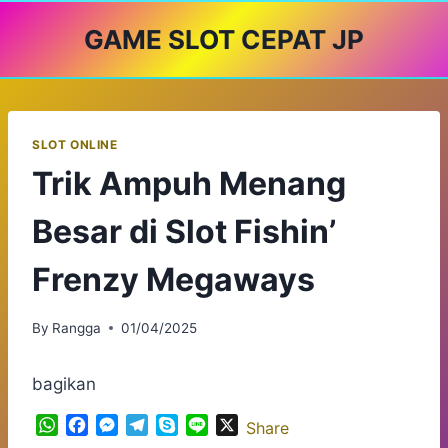
Skip
GAME SLOT CEPAT JP
to
content
SLOT ONLINE
Trik Ampuh Menang
Besar di Slot Fishin’
Frenzy Megaways
By
Rangga
01/04/2025
bagikan
W
F
M
T
S
L
X
Share
h
a
e
e
k
i