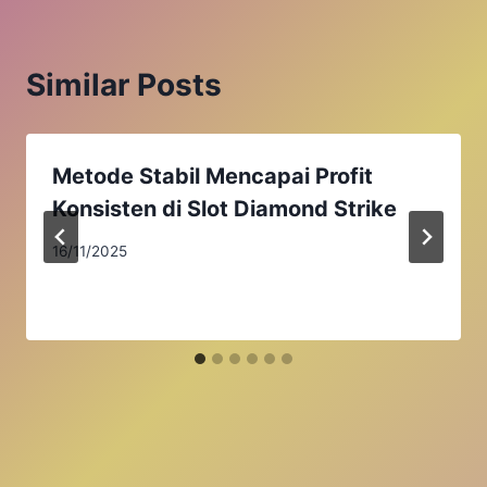
Similar Posts
Metode Stabil Mencapai Profit
Konsisten di Slot Diamond Strike
16/11/2025