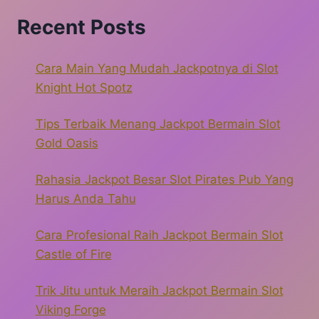
Recent Posts
Cara Main Yang Mudah Jackpotnya di Slot
Knight Hot Spotz
Tips Terbaik Menang Jackpot Bermain Slot
Gold Oasis
Rahasia Jackpot Besar Slot Pirates Pub Yang
Harus Anda Tahu
Cara Profesional Raih Jackpot Bermain Slot
Castle of Fire
Trik Jitu untuk Meraih Jackpot Bermain Slot
Viking Forge