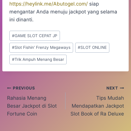
https://heylink.me/Abutogel.com/
siap
mengantar Anda menuju jackpot yang selama
ini dinanti.
Post
#
GAME SLOT CEPAT JP
Tags:
#
Slot Fishin' Frenzy Megaways
#
SLOT ONLINE
#
Trik Ampuh Menang Besar
Post
PREVIOUS
NEXT
Rahasia Menang
Tips Mudah
navigation
Besar Jackpot di Slot
Mendapatkan Jackpot
Fortune Coin
Slot Book of Ra Deluxe