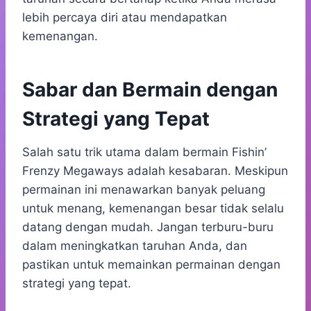
lebih percaya diri atau mendapatkan
kemenangan.
Sabar dan Bermain dengan
Strategi yang Tepat
Salah satu trik utama dalam bermain Fishin’
Frenzy Megaways adalah kesabaran. Meskipun
permainan ini menawarkan banyak peluang
untuk menang, kemenangan besar tidak selalu
datang dengan mudah. Jangan terburu-buru
dalam meningkatkan taruhan Anda, dan
pastikan untuk memainkan permainan dengan
strategi yang tepat.