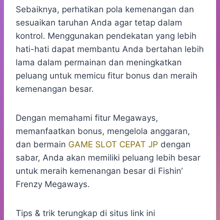
Sebaiknya, perhatikan pola kemenangan dan
sesuaikan taruhan Anda agar tetap dalam
kontrol. Menggunakan pendekatan yang lebih
hati-hati dapat membantu Anda bertahan lebih
lama dalam permainan dan meningkatkan
peluang untuk memicu fitur bonus dan meraih
kemenangan besar.
Dengan memahami fitur Megaways,
memanfaatkan bonus, mengelola anggaran,
dan bermain
GAME SLOT CEPAT JP
dengan
sabar, Anda akan memiliki peluang lebih besar
untuk meraih kemenangan besar di Fishin’
Frenzy Megaways.
Tips & trik terungkap di situs link ini