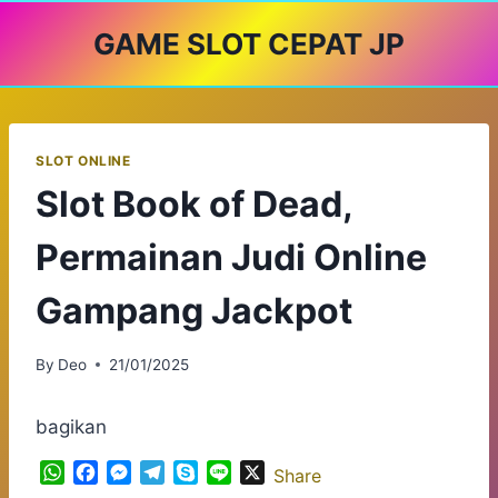
Skip
GAME SLOT CEPAT JP
to
content
SLOT ONLINE
Slot Book of Dead,
Permainan Judi Online
Gampang Jackpot
By
Deo
21/01/2025
bagikan
W
F
M
T
S
L
X
Share
h
a
e
e
k
i