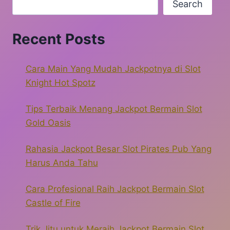
Search
Recent Posts
Cara Main Yang Mudah Jackpotnya di Slot
Knight Hot Spotz
Tips Terbaik Menang Jackpot Bermain Slot
Gold Oasis
Rahasia Jackpot Besar Slot Pirates Pub Yang
Harus Anda Tahu
Cara Profesional Raih Jackpot Bermain Slot
Castle of Fire
Trik Jitu untuk Meraih Jackpot Bermain Slot