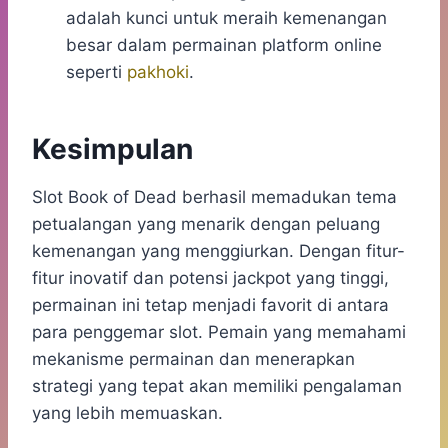
adalah kunci untuk meraih kemenangan
besar dalam permainan platform online
seperti
pakhoki
.
Kesimpulan
​Slot Book of Dead berhasil memadukan tema
petualangan yang menarik dengan peluang
kemenangan yang menggiurkan.​ Dengan fitur-
fitur inovatif dan potensi jackpot yang tinggi,
permainan ini tetap menjadi favorit di antara
para penggemar slot. Pemain yang memahami
mekanisme permainan dan menerapkan
strategi yang tepat akan memiliki pengalaman
yang lebih memuaskan.