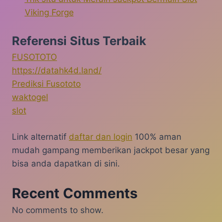
Viking Forge
Referensi Situs Terbaik
FUSOTOTO
https://datahk4d.land/
Prediksi Fusototo
waktogel
slot
Link alternatif
daftar dan login
100% aman
mudah gampang memberikan jackpot besar yang
bisa anda dapatkan di sini.
Recent Comments
No comments to show.