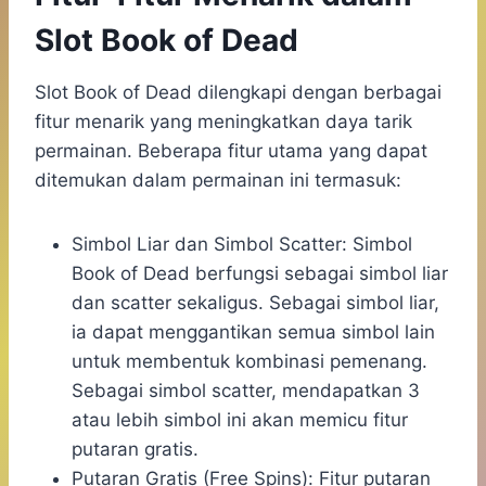
Slot Book of Dead
Slot Book of Dead dilengkapi dengan berbagai
fitur menarik yang meningkatkan daya tarik
permainan. Beberapa fitur utama yang dapat
ditemukan dalam permainan ini termasuk:
Simbol Liar dan Simbol Scatter: Simbol
Book of Dead berfungsi sebagai simbol liar
dan scatter sekaligus. Sebagai simbol liar,
ia dapat menggantikan semua simbol lain
untuk membentuk kombinasi pemenang.
Sebagai simbol scatter, mendapatkan 3
atau lebih simbol ini akan memicu fitur
putaran gratis.
Putaran Gratis (Free Spins): Fitur putaran