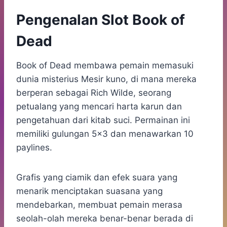
Pengenalan Slot Book of
Dead
Book of Dead membawa pemain memasuki
dunia misterius Mesir kuno, di mana mereka
berperan sebagai Rich Wilde, seorang
petualang yang mencari harta karun dan
pengetahuan dari kitab suci. Permainan ini
memiliki gulungan 5×3 dan menawarkan 10
paylines.
Grafis yang ciamik dan efek suara yang
menarik menciptakan suasana yang
mendebarkan, membuat pemain merasa
seolah-olah mereka benar-benar berada di