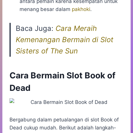
antara pemain karena kesempatan untuk
menang besar dalam
pakhoki
.
Baca Juga:
Cara Meraih
Kemenangan Bermain di Slot
Sisters of The Sun
Cara Bermain Slot Book of
Dead
Bergabung dalam petualangan di slot Book of
Dead cukup mudah. Berikut adalah langkah-