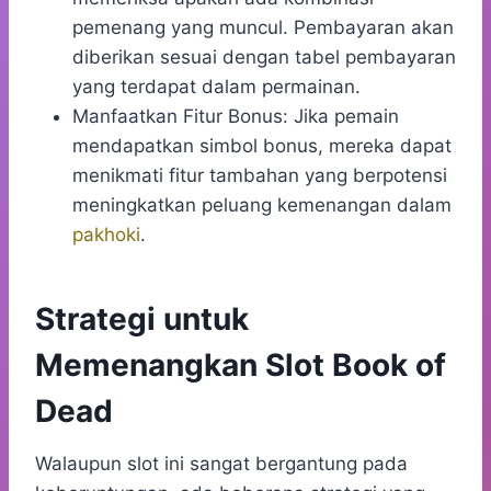
pemenang yang muncul. Pembayaran akan
diberikan sesuai dengan tabel pembayaran
yang terdapat dalam permainan.
Manfaatkan Fitur Bonus: Jika pemain
mendapatkan simbol bonus, mereka dapat
menikmati fitur tambahan yang berpotensi
meningkatkan peluang kemenangan dalam
pakhoki
.
Strategi untuk
Memenangkan Slot Book of
Dead
Walaupun slot ini sangat bergantung pada