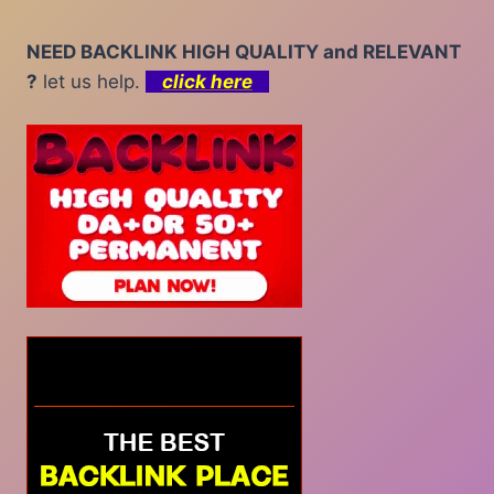
NEED BACKLINK HIGH QUALITY and RELEVANT
?
let us help.
click here