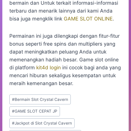
bermain dan Untuk terkait informasi-informasi
terbaru dan menarik lainnya dari kami Anda
bisa juga mengklik link
GAME SLOT ONLINE
.
Permainan ini juga dilengkapi dengan fitur-fitur
bonus seperti free spins dan multipliers yang
dapat meningkatkan peluang Anda untuk
memenangkan hadiah besar. Game slot online
di platform
kit4d login
ini cocok bagi anda yang
mencari hiburan sekaligus kesempatan untuk
meraih kemenangan besar.
Post
#
Bermain Slot Crystal Cavern
Tags:
#
GAME SLOT CEPAT JP
#
Jackpot di Slot Crystal Cavern