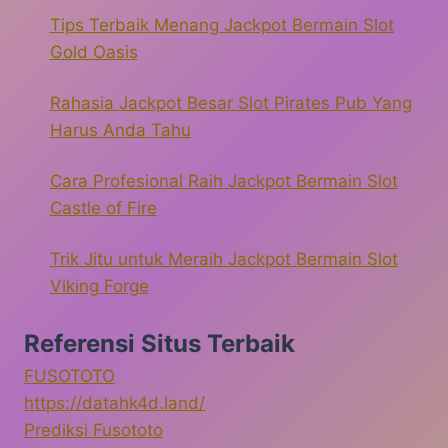
Tips Terbaik Menang Jackpot Bermain Slot
Gold Oasis
Rahasia Jackpot Besar Slot Pirates Pub Yang
Harus Anda Tahu
Cara Profesional Raih Jackpot Bermain Slot
Castle of Fire
Trik Jitu untuk Meraih Jackpot Bermain Slot
Viking Forge
Referensi Situs Terbaik
FUSOTOTO
https://datahk4d.land/
Prediksi Fusototo