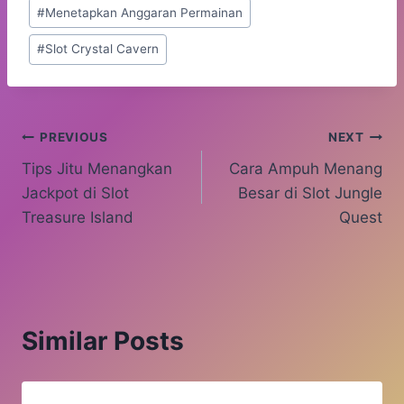
#
Menetapkan Anggaran Permainan
#
Slot Crystal Cavern
Post
PREVIOUS
NEXT
Tips Jitu Menangkan
Cara Ampuh Menang
navigation
Jackpot di Slot
Besar di Slot Jungle
Treasure Island
Quest
Similar Posts