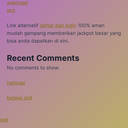
waktogel
slot
Link alternatif
daftar dan login
100% aman
mudah gampang memberikan jackpot besar yang
bisa anda dapatkan di sini.
Recent Comments
No comments to show.
haitogel
betawi slot
slot