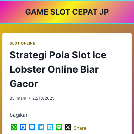
Skip
GAME SLOT CEPAT JP
to
content
SLOT ONLINE
Strategi Pola Slot Ice
Lobster Online Biar
Gacor
By
Imam
22/10/2025
bagikan
W
F
M
T
S
L
X
Share
h
a
e
e
k
i