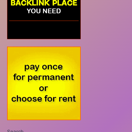
Search