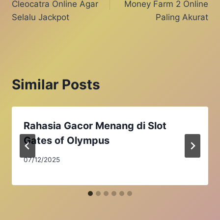
Cleocatra Online Agar
Money Farm 2 Online
Selalu Jackpot
Paling Akurat
Similar Posts
Rahasia Gacor Menang di Slot
Gates of Olympus
07/12/2025