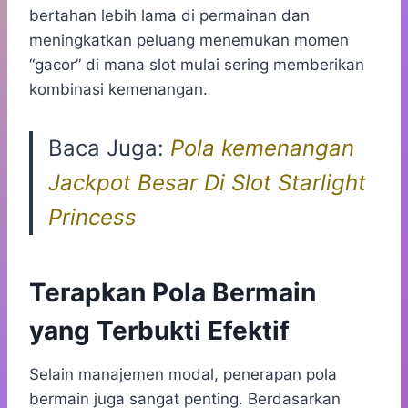
bertahan lebih lama di permainan dan
meningkatkan peluang menemukan momen
“gacor” di mana slot mulai sering memberikan
kombinasi kemenangan.
Baca Juga:
Pola kemenangan
Jackpot Besar Di Slot Starlight
Princess
Terapkan Pola Bermain
yang Terbukti Efektif
Selain manajemen modal, penerapan pola
bermain juga sangat penting. Berdasarkan