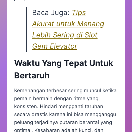
Baca Juga:
Tips
Akurat untuk Menang
Lebih Sering di Slot
Gem Elevator
Waktu Yang Tepat Untuk
Bertaruh
Kemenangan terbesar sering muncul ketika
pemain bermain dengan ritme yang
konsisten. Hindari mengganti taruhan
secara drastis karena ini bisa mengganggu
peluang terjadinya putaran berantai yang
optimal. Kesabaran adalah kunci, dan