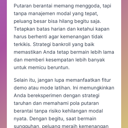
Putaran berantai memang menggoda, tapi
tanpa manajemen modal yang tepat,
peluang besar bisa hilang begitu saja.
Tetapkan batas harian dan ketahui kapan
harus berhenti agar kemenangan tidak
terkikis. Strategi bankroll yang baik
memastikan Anda tetap bermain lebih lama
dan memberi kesempatan lebih banyak
untuk memicu beruntun.
Selain itu, jangan lupa memanfaatkan fitur
demo atau mode latihan. Ini memungkinkan
Anda bereksperimen dengan strategi
taruhan dan memahami pola putaran
berantai tanpa risiko kehilangan modal
nyata. Dengan begitu, saat bermain
sungguhan, peluang meraih kemenangan