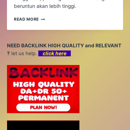
beruntun akan lebih tinggi.
RAHASIA
READ MORE
KEAJAIBAN
PUTARAN
BERANTAI
DI
NEED BACKLINK HIGH QUALITY and RELEVANT
SLOT
?
let us help.
click here
DRAGON
BLITZ