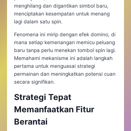
menghilang dan digantikan simbol baru,
menciptakan kesempatan untuk menang
lagi dalam satu spin.
Fenomena ini mirip dengan efek domino, di
mana setiap kemenangan memicu peluang
baru tanpa perlu menekan tombol spin lagi.
Memahami mekanisme ini adalah langkah
pertama untuk menguasai strategi
permainan dan meningkatkan potensi cuan
secara signifikan.
Strategi Tepat
Memanfaatkan Fitur
Berantai