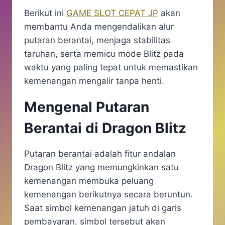
Berikut ini
GAME SLOT CEPAT JP
akan
membantu Anda mengendalikan alur
putaran berantai, menjaga stabilitas
taruhan, serta memicu mode Blitz pada
waktu yang paling tepat untuk memastikan
kemenangan mengalir tanpa henti.
Mengenal Putaran
Berantai di Dragon Blitz
Putaran berantai adalah fitur andalan
Dragon Blitz yang memungkinkan satu
kemenangan membuka peluang
kemenangan berikutnya secara beruntun.
Saat simbol kemenangan jatuh di garis
pembayaran, simbol tersebut akan