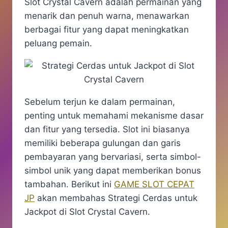
Slot Crystal Cavern adalah permainan yang
menarik dan penuh warna, menawarkan
berbagai fitur yang dapat meningkatkan
peluang pemain.
Sebelum terjun ke dalam permainan,
penting untuk memahami mekanisme dasar
dan fitur yang tersedia. Slot ini biasanya
memiliki beberapa gulungan dan garis
pembayaran yang bervariasi, serta simbol-
simbol unik yang dapat memberikan bonus
tambahan. Berikut ini
GAME SLOT CEPAT
JP
akan membahas Strategi Cerdas untuk
Jackpot di Slot Crystal Cavern.