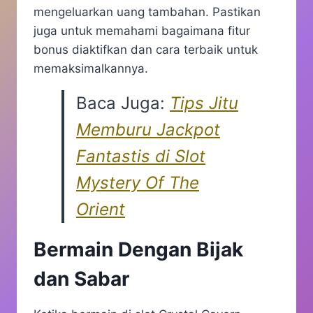
mengeluarkan uang tambahan. Pastikan
juga untuk memahami bagaimana fitur
bonus diaktifkan dan cara terbaik untuk
memaksimalkannya.
Baca Juga:
Tips Jitu
Memburu Jackpot
Fantastis di Slot
Mystery Of The
Orient
Bermain Dengan Bijak
dan Sabar