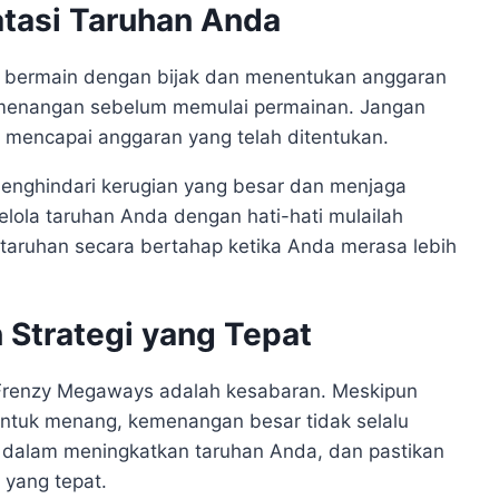
tasi Taruhan Anda
tuk bermain dengan bijak dan menentukan anggaran
emenangan sebelum memulai permainan. Jangan
h mencapai anggaran yang telah ditentukan.
enghindari kerugian yang besar dan menjaga
elola taruhan Anda dengan hati-hati mulailah
 taruhan secara bertahap ketika Anda merasa lebih
 Strategi yang Tepat
’ Frenzy Megaways adalah kesabaran. Meskipun
ntuk menang, kemenangan besar tidak selalu
dalam meningkatkan taruhan Anda, dan pastikan
 yang tepat.