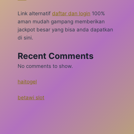
Link alternatif
daftar dan login
100%
aman mudah gampang memberikan
jackpot besar yang bisa anda dapatkan
di sini.
Recent Comments
No comments to show.
haitogel
betawi slot