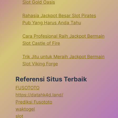
Slot Gold Oasis
Rahasia Jackpot Besar Slot Pirates
Pub Yang Harus Anda Tahu
Cara Profesional Raih Jackpot Bermain
Slot Castle of Fire
Trik Jitu untuk Meraih Jackpot Bermain
Slot Viking Forge
Referensi Situs Terbaik
FUSOTOTO
https://datahk4d.land/
Prediksi Fusototo
waktogel
slot