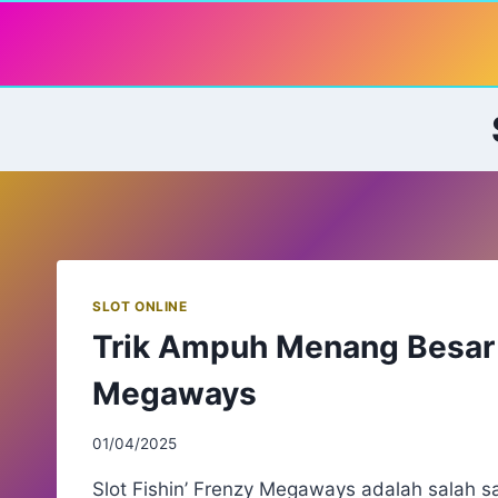
Skip
to
content
SLOT ONLINE
Trik Ampuh Menang Besar d
Megaways
01/04/2025
Slot Fishin’ Frenzy Megaways adalah salah sa