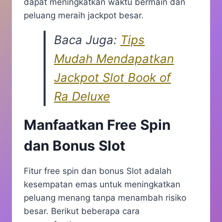
dapat meningkatkan waktu bermain dan
peluang meraih jackpot besar.
Baca Juga:
Tips
Mudah Mendapatkan
Jackpot Slot Book of
Ra Deluxe
Manfaatkan Free Spin
dan Bonus Slot
Fitur free spin dan bonus Slot adalah
kesempatan emas untuk meningkatkan
peluang menang tanpa menambah risiko
besar. Berikut beberapa cara