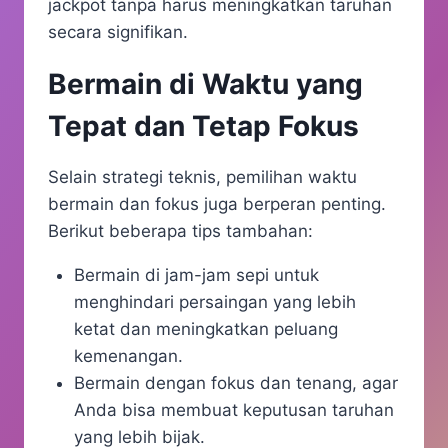
jackpot tanpa harus meningkatkan taruhan
secara signifikan.
Bermain di Waktu yang
Tepat dan Tetap Fokus
Selain strategi teknis, pemilihan waktu
bermain dan fokus juga berperan penting.
Berikut beberapa tips tambahan:
Bermain di jam-jam sepi untuk
menghindari persaingan yang lebih
ketat dan meningkatkan peluang
kemenangan.
Bermain dengan fokus dan tenang, agar
Anda bisa membuat keputusan taruhan
yang lebih bijak.