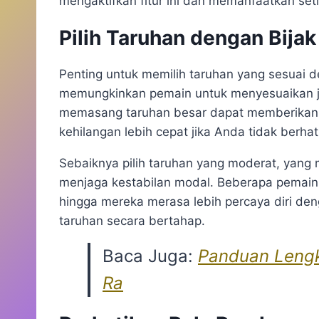
mengaktifkan fitur ini dan memanfaatkan se
Pilih Taruhan dengan Bijak
Penting untuk memilih taruhan yang sesuai
memungkinkan pemain untuk menyesuaikan ju
memasang taruhan besar dapat memberikan ke
kehilangan lebih cepat jika Anda tidak berhati
Sebaiknya pilih taruhan yang moderat, yan
menjaga kestabilan modal. Beberapa pemain j
hingga mereka merasa lebih percaya diri de
taruhan secara bertahap.
Baca Juga:
Panduan Lengk
Ra