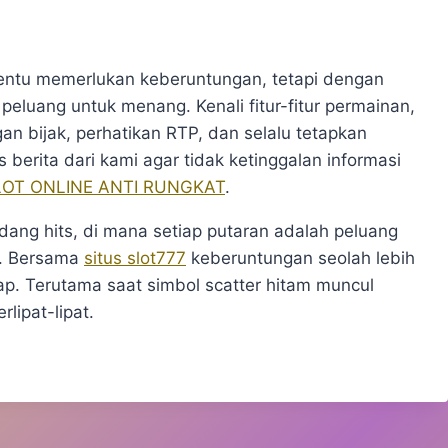
 tentu memerlukan keberuntungan, tetapi dengan
peluang untuk menang. Kenali fitur-fitur permainan,
gan bijak, perhatikan RTP, dan selalu tetapkan
 berita dari kami agar tidak ketinggalan informasi
LOT ONLINE ANTI RUNGKAT
.
ang hits, di mana setiap putaran adalah peluang
a. Bersama
situs slot777
keberuntungan seolah lebih
p. Terutama saat simbol scatter hitam muncul
ipat-lipat.