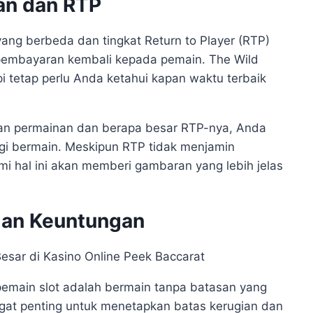
an dan RTP
yang berbeda dan tingkat Return to Player (RTP)
embayaran kembali kepada pemain. The Wild
i tetap perlu Anda ketahui kapan waktu terbaik
an permainan dan berapa besar RTP-nya, Anda
gi bermain. Meskipun RTP tidak menjamin
hal ini akan memberi gambaran yang lebih jelas
dan Keuntungan
 pemain slot adalah bermain tanpa batasan yang
ngat penting untuk menetapkan batas kerugian dan