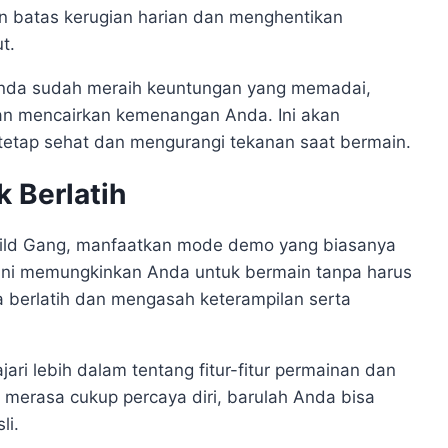
n batas kerugian harian dan menghentikan
t.
 Anda sudah meraih keuntungan yang memadai,
dan mencairkan kemenangan Anda. Ini akan
etap sehat dan mengurangi tekanan saat bermain.
 Berlatih
Wild Gang, manfaatkan mode demo yang biasanya
 ini memungkinkan Anda untuk bermain tanpa harus
berlatih dan mengasah keterampilan serta
ri lebih dalam tentang fitur-fitur permainan dan
merasa cukup percaya diri, barulah Anda bisa
li.