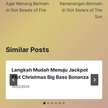
navigation
Agar Menang Bermain
Kemenangan Bermain
di Slot Beasts of Fire
di Slot Sisters of The
Sun
Similar Posts
Langkah Mudah Menuju Jackpot
Slot Christmas Big Bass Bonanza
15/02/2025