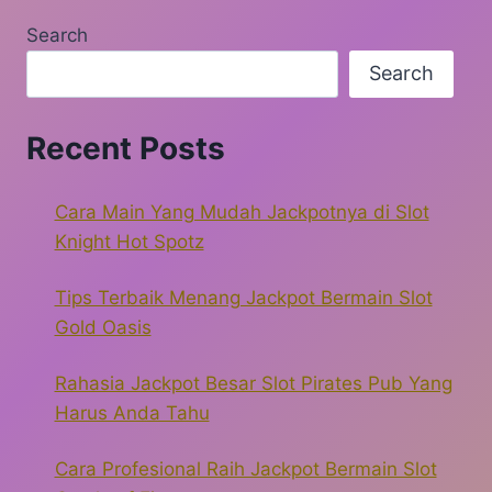
Search
Search
Recent Posts
Cara Main Yang Mudah Jackpotnya di Slot
Knight Hot Spotz
Tips Terbaik Menang Jackpot Bermain Slot
Gold Oasis
Rahasia Jackpot Besar Slot Pirates Pub Yang
Harus Anda Tahu
Cara Profesional Raih Jackpot Bermain Slot