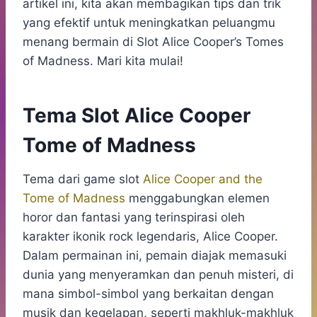
artikel ini, kita akan membagikan tips dan trik
yang efektif untuk meningkatkan peluangmu
menang bermain di Slot Alice Cooper’s Tomes
of Madness. Mari kita mulai!
Tema Slot Alice Cooper
Tome of Madness
Tema dari game slot
Alice Cooper and the
Tome of Madness
menggabungkan elemen
horor dan fantasi yang terinspirasi oleh
karakter ikonik rock legendaris, Alice Cooper.
Dalam permainan ini, pemain diajak memasuki
dunia yang menyeramkan dan penuh misteri, di
mana simbol-simbol yang berkaitan dengan
musik dan kegelapan, seperti makhluk-makhluk