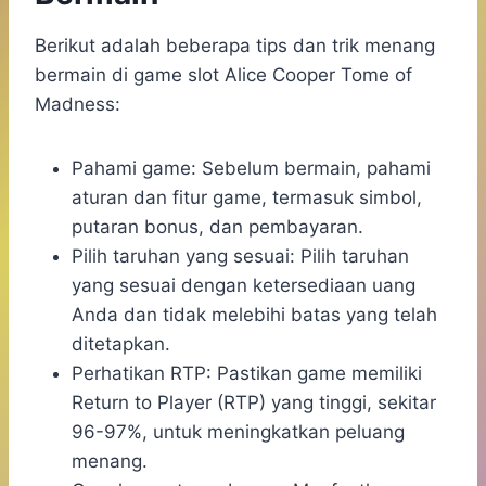
Berikut adalah beberapa tips dan trik menang
bermain di game slot Alice Cooper Tome of
Madness:
Pahami game: Sebelum bermain, pahami
aturan dan fitur game, termasuk simbol,
putaran bonus, dan pembayaran.
Pilih taruhan yang sesuai: Pilih taruhan
yang sesuai dengan ketersediaan uang
Anda dan tidak melebihi batas yang telah
ditetapkan.
Perhatikan RTP: Pastikan game memiliki
Return to Player (RTP) yang tinggi, sekitar
96-97%, untuk meningkatkan peluang
menang.