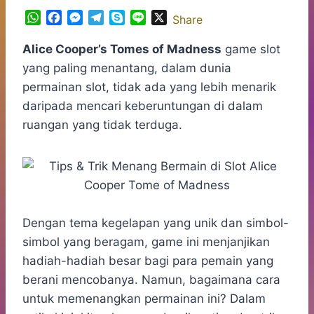
W
F
M
T
S
L
X
Share
h
a
e
e
k
i
a
c
s
l
y
n
Alice Cooper’s Tomes of Madness
game slot
t
e
s
e
p
e
yang paling menantang, dalam dunia
s
b
e
g
e
permainan slot, tidak ada yang lebih menarik
A
o
n
r
daripada mencari keberuntungan di dalam
p
o
g
a
ruangan yang tidak terduga.
p
k
e
m
r
Dengan tema kegelapan yang unik dan simbol-
simbol yang beragam, game ini menjanjikan
hadiah-hadiah besar bagi para pemain yang
berani mencobanya. Namun, bagaimana cara
untuk memenangkan permainan ini? Dalam