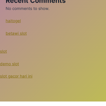
Recent Comments
No comments to show.
haitogel
betawi slot
slot
demo slot
slot gacor hari ini