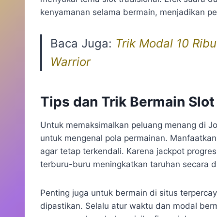
kenyamanan selama bermain, menjadikan pe
Baca Juga:
Trik Modal 10 Rib
Warrior
Tips dan Trik Bermain Slot
Untuk memaksimalkan peluang menang di Joke
untuk mengenal pola permainan. Manfaatkan 
agar tetap terkendali. Karena jackpot progre
terburu-buru meningkatkan taruhan secara dr
Penting juga untuk bermain di situs terper
dipastikan. Selalu atur waktu dan modal berm