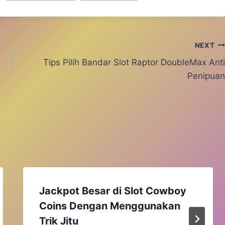
NEXT
Tips Pilih Bandar Slot Raptor DoubleMax Anti
Penipuan
Jackpot Besar di Slot Cowboy
Coins Dengan Menggunakan
Trik Jitu