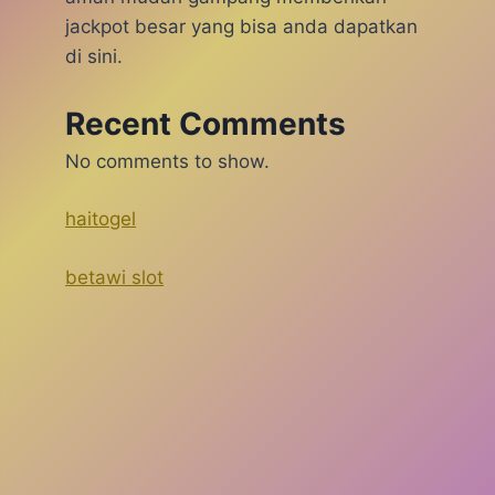
jackpot besar yang bisa anda dapatkan
di sini.
Recent Comments
No comments to show.
haitogel
betawi slot