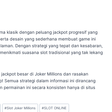
ma klasik dengan peluang jackpot progresif yang
 serta desain yang sederhana membuat game ini
aman. Dengan strategi yang tepat dan kesabaran,
enikmati suasana slot tradisional yang tak lekang
ckpot besar di Joker Millions dan rasakan
p!
Semua strategi dalam informasi ini dirancang
ermainan ini secara konsisten hanya di situs
#
Slot Joker Millions
#
SLOT ONLINE