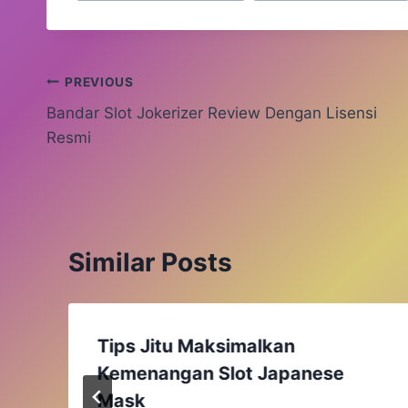
Post
PREVIOUS
Bandar Slot Jokerizer Review Dengan Lisensi
navigation
Resmi
Similar Posts
Tips Jitu Maksimalkan
Kemenangan Slot Japanese
Mask