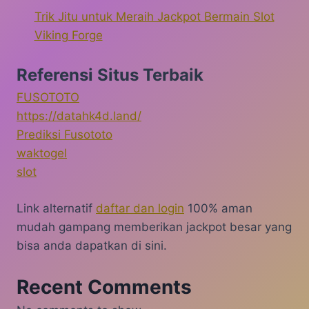
Trik Jitu untuk Meraih Jackpot Bermain Slot
Viking Forge
Referensi Situs Terbaik
FUSOTOTO
https://datahk4d.land/
Prediksi Fusototo
waktogel
slot
Link alternatif
daftar dan login
100% aman
mudah gampang memberikan jackpot besar yang
bisa anda dapatkan di sini.
Recent Comments