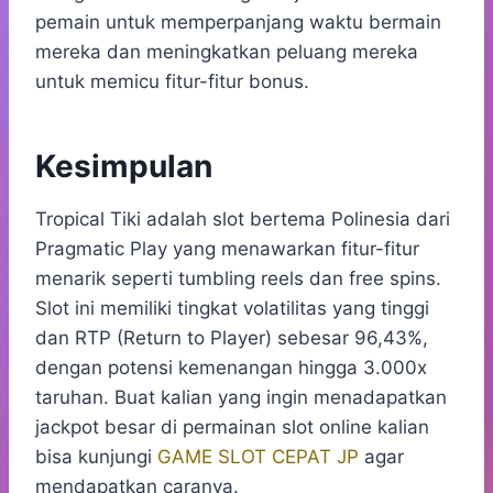
pemain untuk memperpanjang waktu bermain
mereka dan meningkatkan peluang mereka
untuk memicu fitur-fitur bonus.
Kesimpulan
Tropical Tiki adalah slot bertema Polinesia dari
Pragmatic Play yang menawarkan fitur-fitur
menarik seperti tumbling reels dan free spins. ​
Slot ini memiliki tingkat volatilitas yang tinggi
dan RTP (Return to Player) sebesar 96,43%,
dengan potensi kemenangan hingga 3.000x
taruhan​. Buat kalian yang ingin menadapatkan
jackpot besar di permainan slot online kalian
bisa kunjungi
GAME SLOT CEPAT JP
agar
mendapatkan caranya.