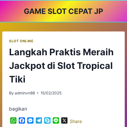
Skip
GAME SLOT CEPAT JP
to
content
SLOT ONLINE
Langkah Praktis Meraih
Jackpot di Slot Tropical
Tiki
By
adminvn88
15/02/2025
bagikan
W
F
M
T
S
L
X
Share
h
a
e
e
k
i