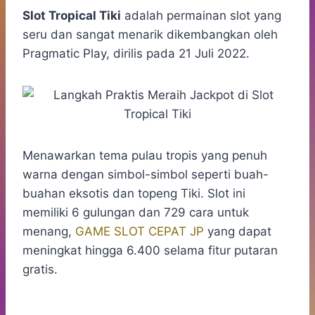
a
c
s
l
y
n
Slot Tropical Tiki
adalah permainan slot yang
t
e
s
e
p
e
seru dan sangat menarik dikembangkan oleh
s
b
e
g
e
Pragmatic Play, dirilis pada 21 Juli 2022.
A
o
n
r
p
o
g
a
p
k
e
m
r
Menawarkan tema pulau tropis yang penuh
warna dengan simbol-simbol seperti buah-
buahan eksotis dan topeng Tiki. Slot ini
memiliki 6 gulungan dan 729 cara untuk
menang,
GAME SLOT CEPAT JP
yang dapat
meningkat hingga 6.400 selama fitur putaran
gratis.