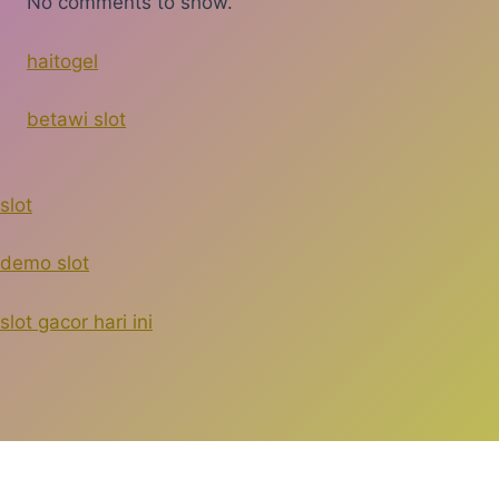
No comments to show.
haitogel
betawi slot
slot
demo slot
slot gacor hari ini
© 2026
GAME SLOT CEPAT JP