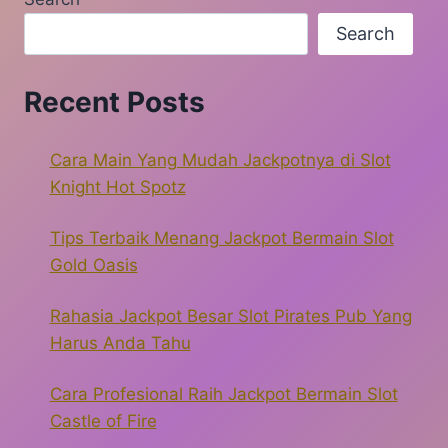
Search
Recent Posts
Cara Main Yang Mudah Jackpotnya di Slot
Knight Hot Spotz
Tips Terbaik Menang Jackpot Bermain Slot
Gold Oasis
Rahasia Jackpot Besar Slot Pirates Pub Yang
Harus Anda Tahu
Cara Profesional Raih Jackpot Bermain Slot
Castle of Fire