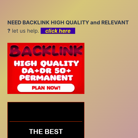
NEED BACKLINK HIGH QUALITY and RELEVANT
?
let us help.
click here